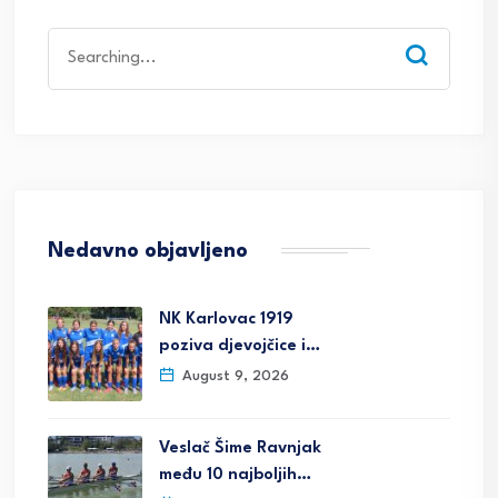
Search
for:
Nedavno objavljeno
NK Karlovac 1919
poziva djevojčice i…
August 9, 2026
Veslač Šime Ravnjak
među 10 najboljih…