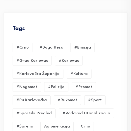
Tags
#crno
#duga Resa
#emisija
#grad Karlovac
#karlovac
#karlovačka Županija
#kultura
#nogomet
#policija
#promet
#pu Karlovačka
#rukomet
#sport
#sportski Pregled
#vodovod I Kanalizacija
#Špreha
Aglomeracija
Crno