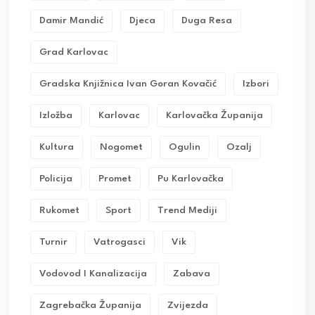
Damir Mandić
Djeca
Duga Resa
Grad Karlovac
Gradska Knjižnica Ivan Goran Kovačić
Izbori
Izložba
Karlovac
Karlovačka Županija
Kultura
Nogomet
Ogulin
Ozalj
Policija
Promet
Pu Karlovačka
Rukomet
Sport
Trend Mediji
Turnir
Vatrogasci
Vik
Vodovod I Kanalizacija
Zabava
Zagrebačka Županija
Zvijezda