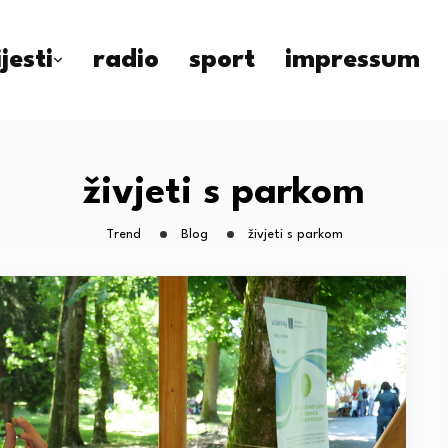
ijesti
radio
sport
impressum
živjeti s parkom
Trend
Blog
živjeti s parkom