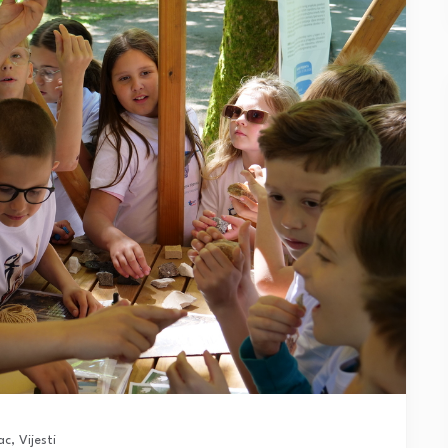
ac
,
Vijesti