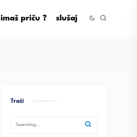
imaš priču ?
slušaj
Traži
Search
for: