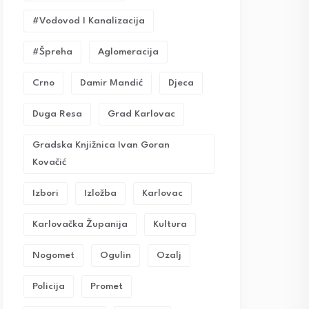
#vodovod I Kanalizacija
#Špreha
Aglomeracija
Crno
Damir Mandić
Djeca
Duga Resa
Grad Karlovac
Gradska Knjižnica Ivan Goran
Kovačić
Izbori
Izložba
Karlovac
Karlovačka Županija
Kultura
Nogomet
Ogulin
Ozalj
Policija
Promet