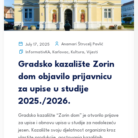
Anamari Štrucelj Pavlić
July 17, 2025
InformativKA
,
Karlovac
,
Kultura
,
Vijesti
Gradsko kazalište Zorin
dom objavilo prijavnicu
za upise u studije
2025./2026.
Gradsko kazalište “Zorin dom” je otvorilo prijave
za upise i obnovu upisa u studije za nadolezeću
jesen. Kazalište svoju djelatnost organizira kroz
vlastite produkcije, gostovanja kazališnih