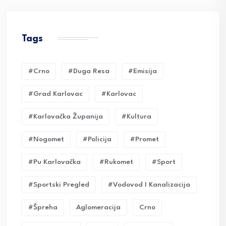
Tags
#crno
#duga Resa
#emisija
#grad Karlovac
#karlovac
#karlovačka Županija
#kultura
#nogomet
#policija
#promet
#pu Karlovačka
#rukomet
#sport
#sportski Pregled
#vodovod I Kanalizacija
#Špreha
Aglomeracija
Crno