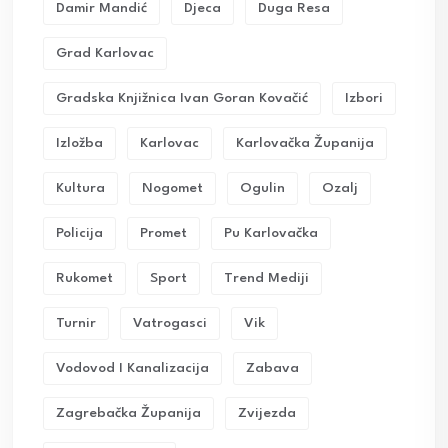
Damir Mandić
Djeca
Duga Resa
Grad Karlovac
Gradska Knjižnica Ivan Goran Kovačić
Izbori
Izložba
Karlovac
Karlovačka Županija
Kultura
Nogomet
Ogulin
Ozalj
Policija
Promet
Pu Karlovačka
Rukomet
Sport
Trend Mediji
Turnir
Vatrogasci
Vik
Vodovod I Kanalizacija
Zabava
Zagrebačka Županija
Zvijezda