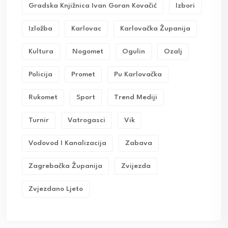
Gradska Knjižnica Ivan Goran Kovačić
Izbori
Izložba
Karlovac
Karlovačka Županija
Kultura
Nogomet
Ogulin
Ozalj
Policija
Promet
Pu Karlovačka
Rukomet
Sport
Trend Mediji
Turnir
Vatrogasci
Vik
Vodovod I Kanalizacija
Zabava
Zagrebačka Županija
Zvijezda
Zvjezdano Ljeto