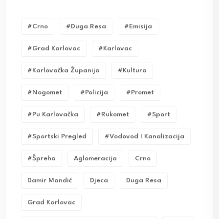
#crno
#duga Resa
#emisija
#grad Karlovac
#karlovac
#karlovačka Županija
#kultura
#nogomet
#policija
#promet
#pu Karlovačka
#rukomet
#sport
#sportski Pregled
#vodovod I Kanalizacija
#Špreha
Aglomeracija
Crno
Damir Mandić
Djeca
Duga Resa
Grad Karlovac