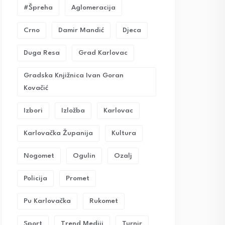
#Špreha
Aglomeracija
Crno
Damir Mandić
Djeca
Duga Resa
Grad Karlovac
Gradska Knjižnica Ivan Goran
Kovačić
Izbori
Izložba
Karlovac
Karlovačka Županija
Kultura
Nogomet
Ogulin
Ozalj
Policija
Promet
Pu Karlovačka
Rukomet
Sport
Trend Mediji
Turnir