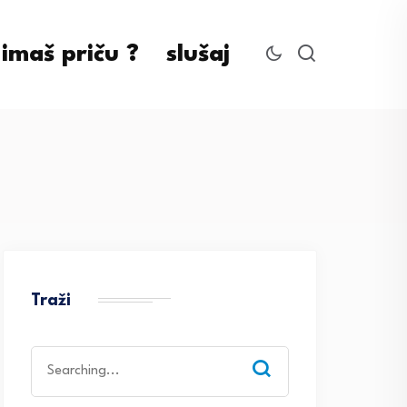
imaš priču ?
slušaj
Traži
Search
for: