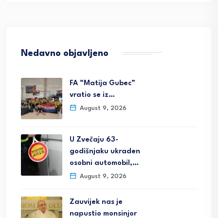
Nedavno objavljeno
FA “Matija Gubec”
vratio se iz…
August 9, 2026
U Zvečaju 63-
godišnjaku ukraden
osobni automobil,…
August 9, 2026
Zauvijek nas je
napustio monsinjor