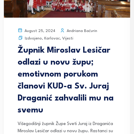
Andriana Baćurin
August 25, 2024
Izdvojeno
,
Karlovac
,
Vijesti
Župnik Miroslav Lesičar
odlazi u novu župu;
emotivnom porukom
članovi KUD-a Sv. Juraj
Draganić zahvalili mu na
svemu
Višegodišnji župnik Župe Sveti Juraj iz Draganića
Miroslav Lesičar odlazi u novu župu. Rastanci su