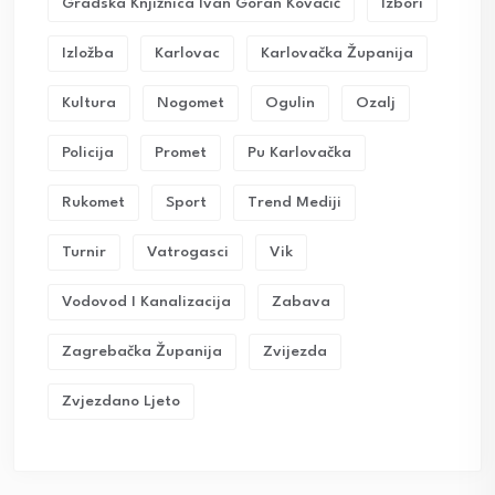
Gradska Knjižnica Ivan Goran Kovačić
Izbori
Izložba
Karlovac
Karlovačka Županija
Kultura
Nogomet
Ogulin
Ozalj
Policija
Promet
Pu Karlovačka
Rukomet
Sport
Trend Mediji
Turnir
Vatrogasci
Vik
Vodovod I Kanalizacija
Zabava
Zagrebačka Županija
Zvijezda
Zvjezdano Ljeto