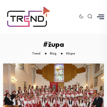
#župa
Trend
Blog
#župa