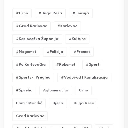
#crno
#duga Resa
#emisija
#grad Karlovac
#karlovac
#karlovačka Županija
#kultura
#nogomet
#policija
#promet
#pu Karlovačka
#rukomet
#sport
#sportski Pregled
#vodovod I Kanalizacija
#Špreha
Aglomeracija
Crno
Damir Mandić
Djeca
Duga Resa
Grad Karlovac