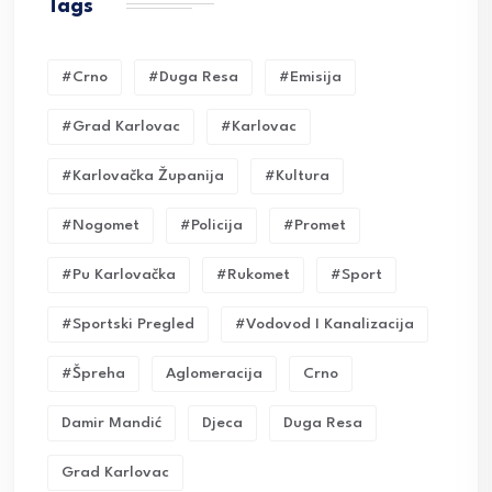
Tags
#crno
#duga Resa
#emisija
#grad Karlovac
#karlovac
#karlovačka Županija
#kultura
#nogomet
#policija
#promet
#pu Karlovačka
#rukomet
#sport
#sportski Pregled
#vodovod I Kanalizacija
#Špreha
Aglomeracija
Crno
Damir Mandić
Djeca
Duga Resa
Grad Karlovac