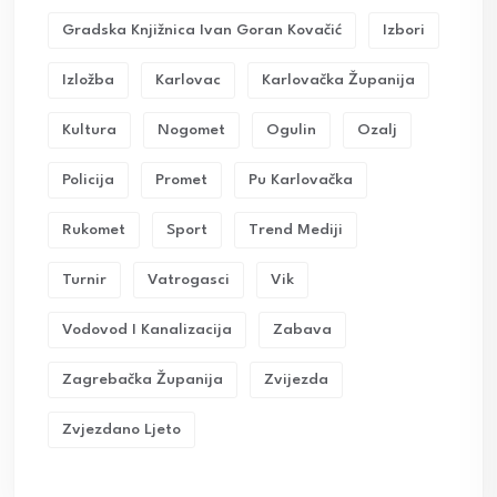
Gradska Knjižnica Ivan Goran Kovačić
Izbori
Izložba
Karlovac
Karlovačka Županija
Kultura
Nogomet
Ogulin
Ozalj
Policija
Promet
Pu Karlovačka
Rukomet
Sport
Trend Mediji
Turnir
Vatrogasci
Vik
Vodovod I Kanalizacija
Zabava
Zagrebačka Županija
Zvijezda
Zvjezdano Ljeto