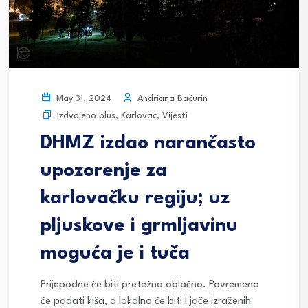
Andriana Baćurin
May 31, 2024
Izdvojeno plus
,
Karlovac
,
Vijesti
DHMZ izdao narančasto
upozorenje za
karlovačku regiju; uz
pljuskove i grmljavinu
moguća je i tuča
Prijepodne će biti pretežno oblačno. Povremeno
će padati kiša, a lokalno će biti i jače izraženih