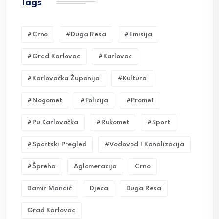
Tags
#crno
#duga Resa
#emisija
#grad Karlovac
#karlovac
#karlovačka Županija
#kultura
#nogomet
#policija
#promet
#pu Karlovačka
#rukomet
#sport
#sportski Pregled
#vodovod I Kanalizacija
#Špreha
Aglomeracija
Crno
Damir Mandić
Djeca
Duga Resa
Grad Karlovac