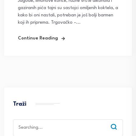
Jagode, limunove korice, razne vrste alkohola i
gaziranih pića tajni su sastojci omiljenih koktela, a
kako bi oni nastali, potreban je još bolji barmen
koji ih priprema. Trgovačko –...
Continue Reading
Traži
Search
for: