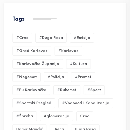
Tags
#crno
#duga Resa
#emisija
#grad Karlovac
#karlovac
#karlovačka Županija
#kultura
#nogomet
#policija
#promet
#pu Karlovačka
#rukomet
#sport
#sportski Pregled
#vodovod I Kanalizacija
#Špreha
Aglomeracija
Crno
Damir Mandić
Djeca
Duga Resa