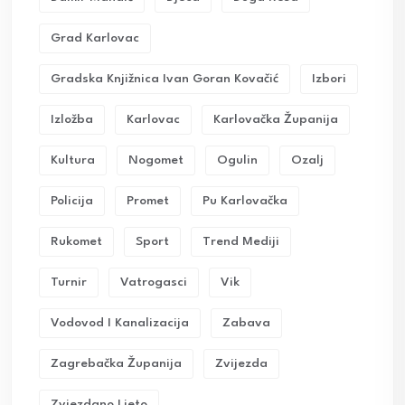
Grad Karlovac
Gradska Knjižnica Ivan Goran Kovačić
Izbori
Izložba
Karlovac
Karlovačka Županija
Kultura
Nogomet
Ogulin
Ozalj
Policija
Promet
Pu Karlovačka
Rukomet
Sport
Trend Mediji
Turnir
Vatrogasci
Vik
Vodovod I Kanalizacija
Zabava
Zagrebačka Županija
Zvijezda
Zvjezdano Ljeto