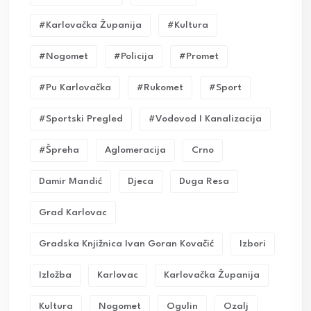
#karlovačka Županija
#kultura
#nogomet
#policija
#promet
#pu Karlovačka
#rukomet
#sport
#sportski Pregled
#vodovod I Kanalizacija
#Špreha
Aglomeracija
Crno
Damir Mandić
Djeca
Duga Resa
Grad Karlovac
Gradska Knjižnica Ivan Goran Kovačić
Izbori
Izložba
Karlovac
Karlovačka Županija
Kultura
Nogomet
Ogulin
Ozalj