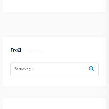
Traži
Search
for: