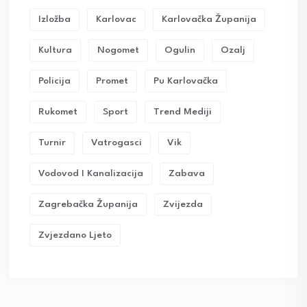
Izložba
Karlovac
Karlovačka Županija
Kultura
Nogomet
Ogulin
Ozalj
Policija
Promet
Pu Karlovačka
Rukomet
Sport
Trend Mediji
Turnir
Vatrogasci
Vik
Vodovod I Kanalizacija
Zabava
Zagrebačka Županija
Zvijezda
Zvjezdano Ljeto