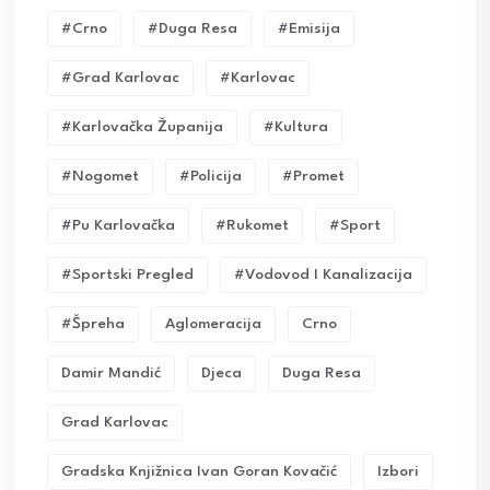
#crno
#duga Resa
#emisija
#grad Karlovac
#karlovac
#karlovačka Županija
#kultura
#nogomet
#policija
#promet
#pu Karlovačka
#rukomet
#sport
#sportski Pregled
#vodovod I Kanalizacija
#Špreha
Aglomeracija
Crno
Damir Mandić
Djeca
Duga Resa
Grad Karlovac
Gradska Knjižnica Ivan Goran Kovačić
Izbori