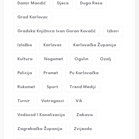
Damir Mandić
Djeca
Duga Resa
Grad Karlovac
Gradska Knjižnica Ivan Goran Kovačić
Izbori
Izložba
Karlovac
Karlovačka Županija
Kultura
Nogomet
Ogulin
Ozalj
Policija
Promet
Pu Karlovačka
Rukomet
Sport
Trend Mediji
Turnir
Vatrogasci
Vik
Vodovod I Kanalizacija
Zabava
Zagrebačka Županija
Zvijezda