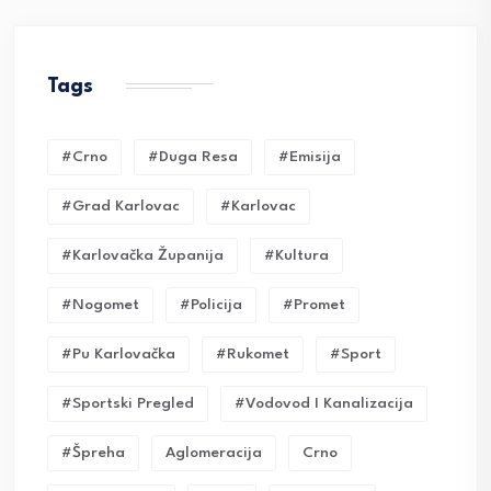
Tags
#crno
#duga Resa
#emisija
#grad Karlovac
#karlovac
#karlovačka Županija
#kultura
#nogomet
#policija
#promet
#pu Karlovačka
#rukomet
#sport
#sportski Pregled
#vodovod I Kanalizacija
#Špreha
Aglomeracija
Crno