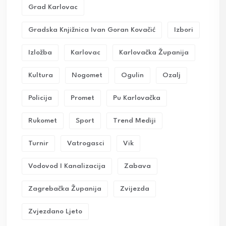
Grad Karlovac
Gradska Knjižnica Ivan Goran Kovačić
Izbori
Izložba
Karlovac
Karlovačka Županija
Kultura
Nogomet
Ogulin
Ozalj
Policija
Promet
Pu Karlovačka
Rukomet
Sport
Trend Mediji
Turnir
Vatrogasci
Vik
Vodovod I Kanalizacija
Zabava
Zagrebačka Županija
Zvijezda
Zvjezdano Ljeto