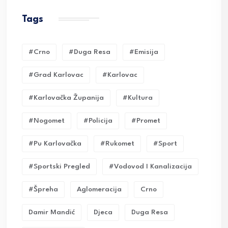
Tags
#crno
#duga Resa
#emisija
#grad Karlovac
#karlovac
#karlovačka Županija
#kultura
#nogomet
#policija
#promet
#pu Karlovačka
#rukomet
#sport
#sportski Pregled
#vodovod I Kanalizacija
#Špreha
Aglomeracija
Crno
Damir Mandić
Djeca
Duga Resa