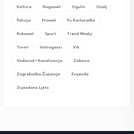
Kultura
Nogomet
Ogulin
Ozalj
Policija
Promet
Pu Karlovačka
Rukomet
Sport
Trend Mediji
Turnir
Vatrogasci
Vik
Vodovod I Kanalizacija
Zabava
Zagrebačka Županija
Zvijezda
Zvjezdano Ljeto