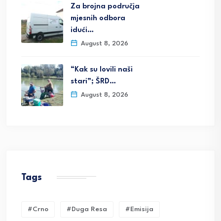
Za brojna područja
mjesnih odbora
idući…
August 8, 2026
“Kak su lovili naši
stari”; ŠRD…
August 8, 2026
Tags
#crno
#duga Resa
#emisija