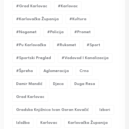
#grad Karlovac
#karlovac
#karlovačka Županija
#kultura
#nogomet
#policija
#promet
#pu Karlovačka
#rukomet
#sport
#sportski Pregled
#vodovod I Kanalizacija
#Špreha
Aglomeracija
Crno
Damir Mandić
Djeca
Duga Resa
Grad Karlovac
Gradska Knjižnica Ivan Goran Kovačić
Izbori
Izložba
Karlovac
Karlovačka Županija