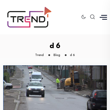
d 6
Trend
Blog
d 6