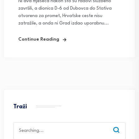
Ni dva mjeseca nakon što su radovi službeno
završili, a dionica D-6 od Dubovca do Stativa
otvorena za promet, Hrvatske ceste nisu
zatražile, a onda ni Grad izdao uporabnu...
Continue Reading
Traži
Search
for: