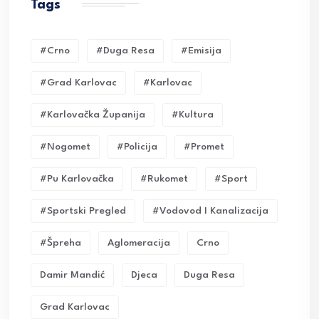
Tags
#crno
#duga Resa
#emisija
#grad Karlovac
#karlovac
#karlovačka Županija
#kultura
#nogomet
#policija
#promet
#pu Karlovačka
#rukomet
#sport
#sportski Pregled
#vodovod I Kanalizacija
#Špreha
Aglomeracija
Crno
Damir Mandić
Djeca
Duga Resa
Grad Karlovac