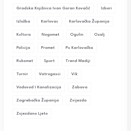
Gradska Knjižnica Ivan Goran Kovačić
Izbori
Izložba
Karlovac
Karlovačka Županija
Kultura
Nogomet
Ogulin
Ozalj
Policija
Promet
Pu Karlovačka
Rukomet
Sport
Trend Mediji
Turnir
Vatrogasci
Vik
Vodovod I Kanalizacija
Zabava
Zagrebačka Županija
Zvijezda
Zvjezdano Ljeto