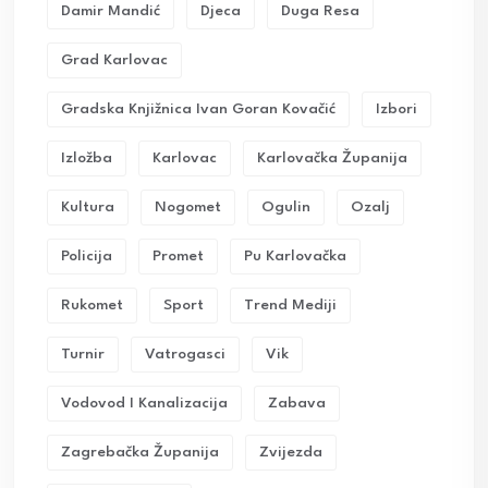
Damir Mandić
Djeca
Duga Resa
Grad Karlovac
Gradska Knjižnica Ivan Goran Kovačić
Izbori
Izložba
Karlovac
Karlovačka Županija
Kultura
Nogomet
Ogulin
Ozalj
Policija
Promet
Pu Karlovačka
Rukomet
Sport
Trend Mediji
Turnir
Vatrogasci
Vik
Vodovod I Kanalizacija
Zabava
Zagrebačka Županija
Zvijezda