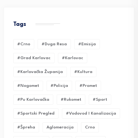
Tags
#crno
#duga Resa
#emisija
#grad Karlovac
#karlovac
#karlovačka Županija
#kultura
#nogomet
#policija
#promet
#pu Karlovačka
#rukomet
#sport
#sportski Pregled
#vodovod I Kanalizacija
#Špreha
Aglomeracija
Crno