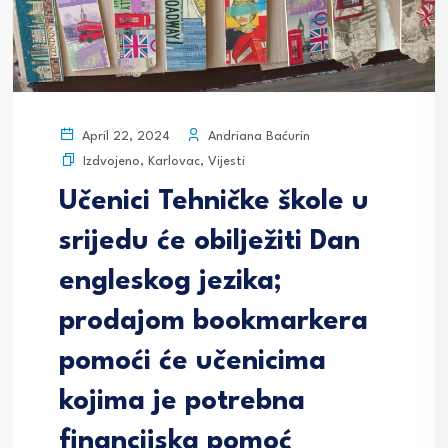
Andriana Baćurin
April 22, 2024
Izdvojeno
,
Karlovac
,
Vijesti
Učenici Tehničke škole u
srijedu će obilježiti Dan
engleskog jezika;
prodajom bookmarkera
pomoći će učenicima
kojima je potrebna
financijska pomoć