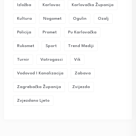
Izložba
Karlovac
Karlovačka Županija
Kultura
Nogomet
Ogulin
Ozalj
Policija
Promet
Pu Karlovačka
Rukomet
Sport
Trend Mediji
Turnir
Vatrogasci
Vik
Vodovod I Kanalizacija
Zabava
Zagrebačka Županija
Zvijezda
Zvjezdano Ljeto