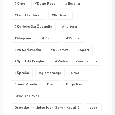
#crno
#duga Resa
#emisija
#grad Karlovac
#karlovac
#karlovačka Županija
#kultura
#nogomet
#policija
#promet
#pu Karlovačka
#rukomet
#sport
#sportski Pregled
#vodovod I Kanalizacija
#Špreha
Aglomeracija
Crno
Damir Mandić
Djeca
Duga Resa
Grad Karlovac
Gradska Knjižnica Ivan Goran Kovačić
Izbori