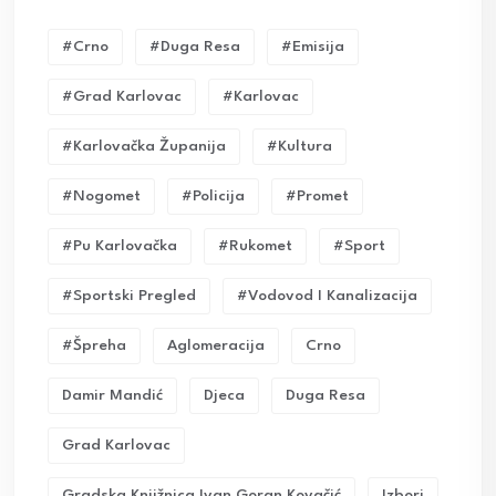
#crno
#duga Resa
#emisija
#grad Karlovac
#karlovac
#karlovačka Županija
#kultura
#nogomet
#policija
#promet
#pu Karlovačka
#rukomet
#sport
#sportski Pregled
#vodovod I Kanalizacija
#Špreha
Aglomeracija
Crno
Damir Mandić
Djeca
Duga Resa
Grad Karlovac
Gradska Knjižnica Ivan Goran Kovačić
Izbori