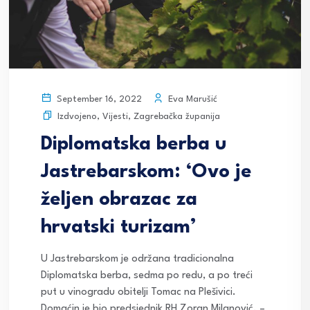
Eva Marušić
September 16, 2022
Izdvojeno
,
Vijesti
,
Zagrebačka županija
Diplomatska berba u
Jastrebarskom: ‘Ovo je
željen obrazac za
hrvatski turizam’
U Jastrebarskom je održana tradicionalna
Diplomatska berba, sedma po redu, a po treći
put u vinogradu obitelji Tomac na Plešivici.
Domaćin je bio predsjednik RH Zoran Milanović. –