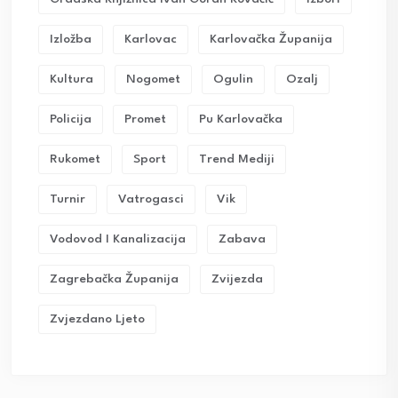
Izložba
Karlovac
Karlovačka Županija
Kultura
Nogomet
Ogulin
Ozalj
Policija
Promet
Pu Karlovačka
Rukomet
Sport
Trend Mediji
Turnir
Vatrogasci
Vik
Vodovod I Kanalizacija
Zabava
Zagrebačka Županija
Zvijezda
Zvjezdano Ljeto