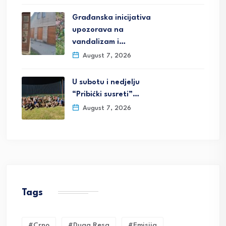
Građanska inicijativa
upozorava na
vandalizam i…
August 7, 2026
U subotu i nedjelju
“Pribićki susreti”…
August 7, 2026
Tags
#crno
#duga Resa
#emisija