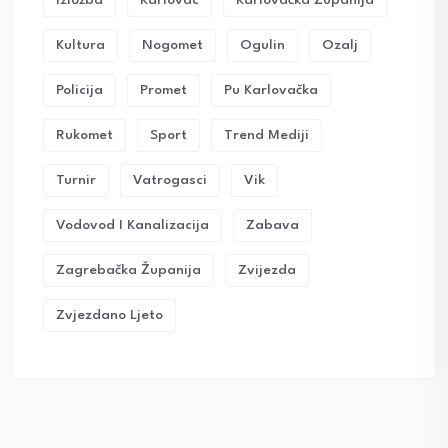
Izložba
Karlovac
Karlovačka Županija
Kultura
Nogomet
Ogulin
Ozalj
Policija
Promet
Pu Karlovačka
Rukomet
Sport
Trend Mediji
Turnir
Vatrogasci
Vik
Vodovod I Kanalizacija
Zabava
Zagrebačka Županija
Zvijezda
Zvjezdano Ljeto