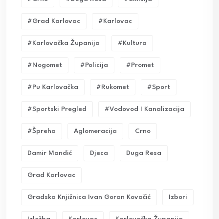
#grad Karlovac
#karlovac
#karlovačka Županija
#kultura
#nogomet
#policija
#promet
#pu Karlovačka
#rukomet
#sport
#sportski Pregled
#vodovod I Kanalizacija
#Špreha
Aglomeracija
Crno
Damir Mandić
Djeca
Duga Resa
Grad Karlovac
Gradska Knjižnica Ivan Goran Kovačić
Izbori