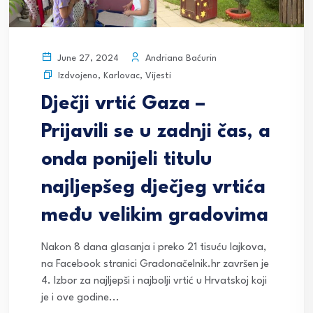
Andriana Baćurin
June 27, 2024
Izdvojeno
,
Karlovac
,
Vijesti
Dječji vrtić Gaza –
Prijavili se u zadnji čas, a
onda ponijeli titulu
najljepšeg dječjeg vrtića
među velikim gradovima
Nakon 8 dana glasanja i preko 21 tisuću lajkova,
na Facebook stranici Gradonačelnik.hr završen je
4. Izbor za najljepši i najbolji vrtić u Hrvatskoj koji
je i ove godine...