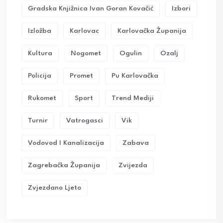
Gradska Knjižnica Ivan Goran Kovačić
Izbori
Izložba
Karlovac
Karlovačka Županija
Kultura
Nogomet
Ogulin
Ozalj
Policija
Promet
Pu Karlovačka
Rukomet
Sport
Trend Mediji
Turnir
Vatrogasci
Vik
Vodovod I Kanalizacija
Zabava
Zagrebačka Županija
Zvijezda
Zvjezdano Ljeto