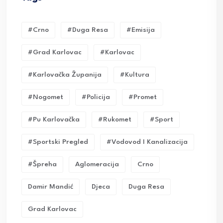
#crno
#duga Resa
#emisija
#grad Karlovac
#karlovac
#karlovačka Županija
#kultura
#nogomet
#policija
#promet
#pu Karlovačka
#rukomet
#sport
#sportski Pregled
#vodovod I Kanalizacija
#Špreha
Aglomeracija
Crno
Damir Mandić
Djeca
Duga Resa
Grad Karlovac