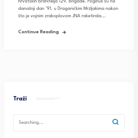
hrvatskih branitelja 129. brigade. Poginuli su na
današnji dan ’91. u Draganićkim Mrzljakima nakon
što je vojnim zrakoplovom JNA raketirala...
Continue Reading
Traži
Search
for: