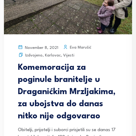
Eva Marušić
November 8, 2021
Izdvojeno
,
Karlovac
,
Vijesti
Komemoracija za
poginule branitelje u
Draganićkim Mrzljakima,
za ubojstva do danas
nitko nije odgovarao
Obitelji, prijatelji i suborci prisjetili su se danas 17