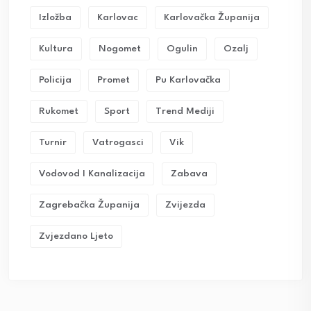
Izložba
Karlovac
Karlovačka Županija
Kultura
Nogomet
Ogulin
Ozalj
Policija
Promet
Pu Karlovačka
Rukomet
Sport
Trend Mediji
Turnir
Vatrogasci
Vik
Vodovod I Kanalizacija
Zabava
Zagrebačka Županija
Zvijezda
Zvjezdano Ljeto