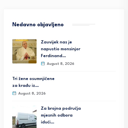
Nedavno objavljeno
Zauvijek nas je
napustio monsinjor
Ferdinand…
August 8, 2026
Tri žene osumnjičene
za krađu iz…
August 8, 2026
Za brojna područja
mjesnih odbora
idući…