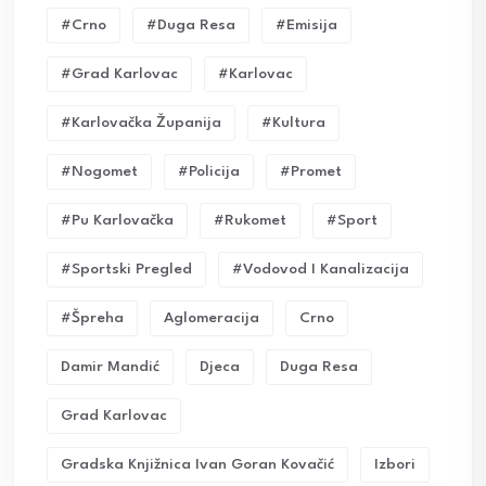
#crno
#duga Resa
#emisija
#grad Karlovac
#karlovac
#karlovačka Županija
#kultura
#nogomet
#policija
#promet
#pu Karlovačka
#rukomet
#sport
#sportski Pregled
#vodovod I Kanalizacija
#Špreha
Aglomeracija
Crno
Damir Mandić
Djeca
Duga Resa
Grad Karlovac
Gradska Knjižnica Ivan Goran Kovačić
Izbori