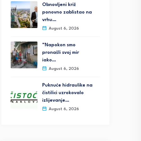
Obnovljeni križ
ponovno zablistao na
vrhu…
August 6, 2026
“Napokon smo
pronašli svoj mir
iako…
August 6, 2026
Puknuće hidraulike na
čistilici uzrokovalo
izlijevanje…
August 6, 2026