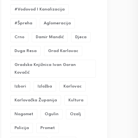
#vodovod I Kanalizacija
#Špreha
Aglomeracija
Crno
Damir Mandić
Djeca
Duga Resa
Grad Karlovac
Gradska Knjižnica Ivan Goran
Kovačić
Izbori
Izložba
Karlovac
Karlovačka Županija
Kultura
Nogomet
Ogulin
Ozalj
Policija
Promet