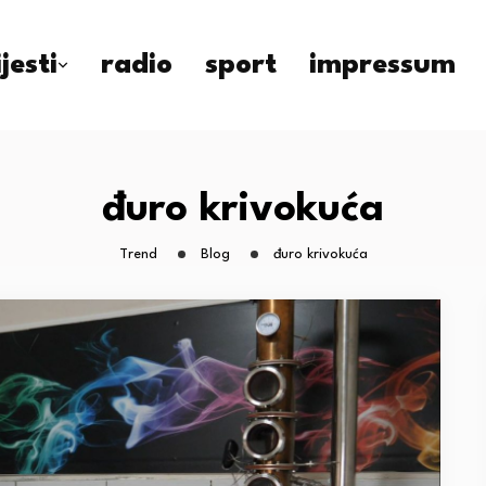
ijesti
radio
sport
impressum
đuro krivokuća
Trend
Blog
đuro krivokuća