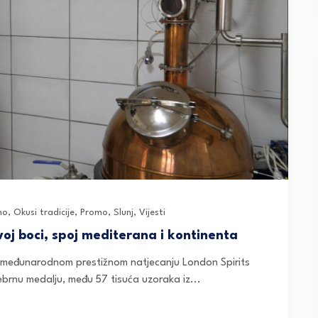
no
,
Okusi tradicije
,
Promo
,
Slunj
,
Vijesti
voj boci, spoj mediterana i kontinenta
 na međunarodnom prestižnom natjecanju London Spirits
ebrnu medalju, među 57 tisuća uzoraka iz...