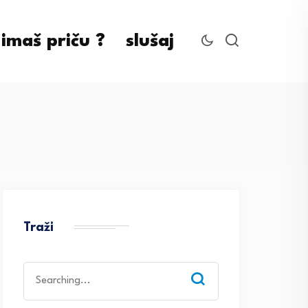
imaš priču ?
slušaj
Traži
Search
for: