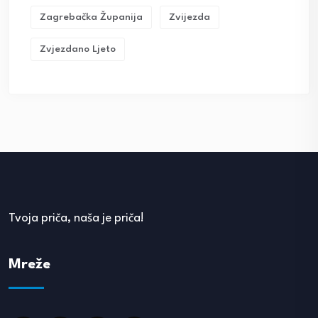
Zagrebačka Županija
Zvijezda
Zvjezdano Ljeto
Tvoja priča, naša je priča!
Mreže