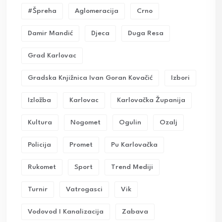
#Špreha
Aglomeracija
Crno
Damir Mandić
Djeca
Duga Resa
Grad Karlovac
Gradska Knjižnica Ivan Goran Kovačić
Izbori
Izložba
Karlovac
Karlovačka Županija
Kultura
Nogomet
Ogulin
Ozalj
Policija
Promet
Pu Karlovačka
Rukomet
Sport
Trend Mediji
Turnir
Vatrogasci
Vik
Vodovod I Kanalizacija
Zabava