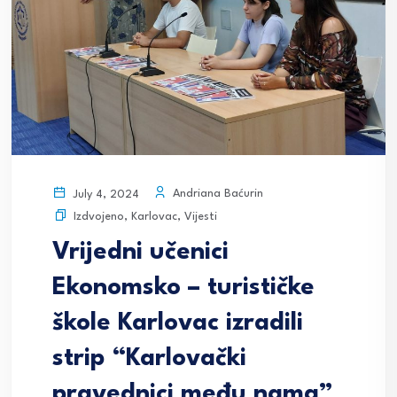
Andriana Baćurin
July 4, 2024
Izdvojeno
,
Karlovac
,
Vijesti
Vrijedni učenici
Ekonomsko – turističke
škole Karlovac izradili
strip “Karlovački
pravednici među nama”