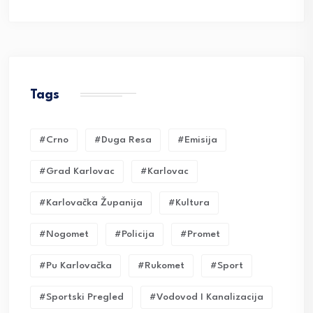
Tags
#crno
#duga Resa
#emisija
#grad Karlovac
#karlovac
#karlovačka Županija
#kultura
#nogomet
#policija
#promet
#pu Karlovačka
#rukomet
#sport
#sportski Pregled
#vodovod I Kanalizacija