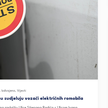
,
Izdvojeno
,
Vijesti
 sudjeluju vozači električnih romobila
na raskrižju Ulice Stjepana Radića s Ulicom Ivana