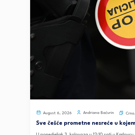
Andriana Baćurin
August 6, 2026
Crno
Sve češće prometne nesreće u kojemu
U ponedjeljak 3. kolovoza u 12:10 sati u Karlovcu 