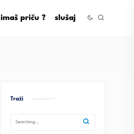
imaš priču ?
slušaj
Traži
Search
for: