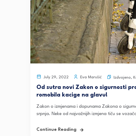
Eva Marušić
July 29, 2022
Izdvojeno
,
K
Od sutra novi Zakon o sigurnosti pr
romobila kacige na glavu!
Zakon o izmjenama i dopunama Zakona o sigurno
srpnja. Neke od najvažnijih izmjena tiču se vozača 
Continue Reading