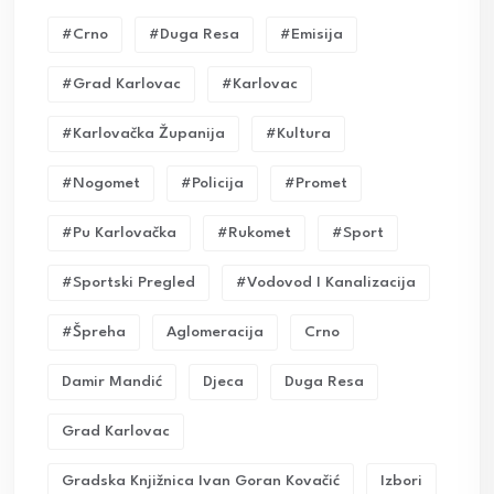
#crno
#duga Resa
#emisija
#grad Karlovac
#karlovac
#karlovačka Županija
#kultura
#nogomet
#policija
#promet
#pu Karlovačka
#rukomet
#sport
#sportski Pregled
#vodovod I Kanalizacija
#Špreha
Aglomeracija
Crno
Damir Mandić
Djeca
Duga Resa
Grad Karlovac
Gradska Knjižnica Ivan Goran Kovačić
Izbori