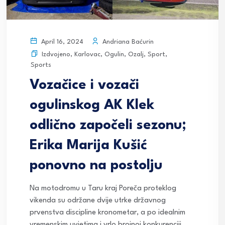
Andriana Baćurin
April 16, 2024
Izdvojeno
,
Karlovac
,
Ogulin
,
Ozalj
,
Sport
,
Sports
Vozačice i vozači
ogulinskog AK Klek
odlično započeli sezonu;
Erika Marija Kušić
ponovno na postolju
Na motodromu u Taru kraj Poreča proteklog
vikenda su održane dvije utrke državnog
prvenstva discipline kronometar, a po idealnim
vremenskim uvjetima i vrlo brojnoj konkurenciji,