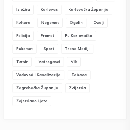
Izložba
Karlovac
Karlovačka Županija
Kultura
Nogomet
Ogulin
Ozalj
Policija
Promet
Pu Karlovačka
Rukomet
Sport
Trend Mediji
Turnir
Vatrogasci
Vik
Vodovod I Kanalizacija
Zabava
Zagrebačka Županija
Zvijezda
Zvjezdano Ljeto