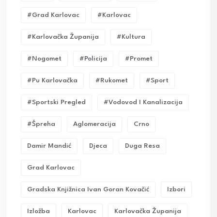
#grad Karlovac
#karlovac
#karlovačka Županija
#kultura
#nogomet
#policija
#promet
#pu Karlovačka
#rukomet
#sport
#sportski Pregled
#vodovod I Kanalizacija
#Špreha
Aglomeracija
Crno
Damir Mandić
Djeca
Duga Resa
Grad Karlovac
Gradska Knjižnica Ivan Goran Kovačić
Izbori
Izložba
Karlovac
Karlovačka Županija