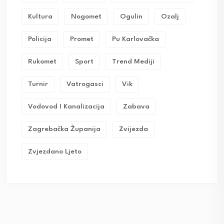
Kultura
Nogomet
Ogulin
Ozalj
Policija
Promet
Pu Karlovačka
Rukomet
Sport
Trend Mediji
Turnir
Vatrogasci
Vik
Vodovod I Kanalizacija
Zabava
Zagrebačka Županija
Zvijezda
Zvjezdano Ljeto