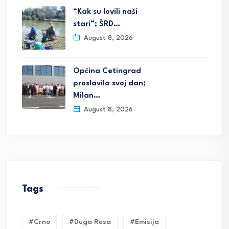
“Kak su lovili naši
stari”; ŠRD…
August 8, 2026
Općina Cetingrad
proslavila svoj dan;
Milan…
August 8, 2026
Tags
#crno
#duga Resa
#emisija