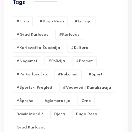
Tags
#crno
#duga Resa
#emisija
#grad Karlovac
#karlovac
#karlovačka Županija
#kultura
#nogomet
#policija
#promet
#pu Karlovačka
#rukomet
#sport
#sportski Pregled
#vodovod I Kanalizacija
#Špreha
Aglomeracija
Crno
Damir Mandić
Djeca
Duga Resa
Grad Karlovac