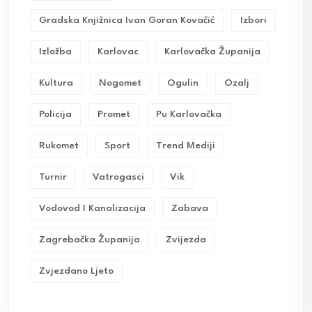
Gradska Knjižnica Ivan Goran Kovačić
Izbori
Izložba
Karlovac
Karlovačka Županija
Kultura
Nogomet
Ogulin
Ozalj
Policija
Promet
Pu Karlovačka
Rukomet
Sport
Trend Mediji
Turnir
Vatrogasci
Vik
Vodovod I Kanalizacija
Zabava
Zagrebačka Županija
Zvijezda
Zvjezdano Ljeto