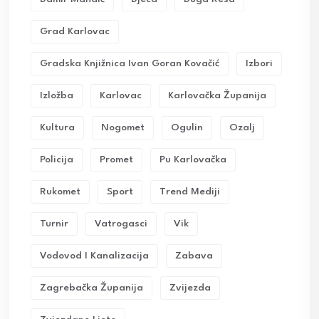
Grad Karlovac
Gradska Knjižnica Ivan Goran Kovačić
Izbori
Izložba
Karlovac
Karlovačka Županija
Kultura
Nogomet
Ogulin
Ozalj
Policija
Promet
Pu Karlovačka
Rukomet
Sport
Trend Mediji
Turnir
Vatrogasci
Vik
Vodovod I Kanalizacija
Zabava
Zagrebačka Županija
Zvijezda