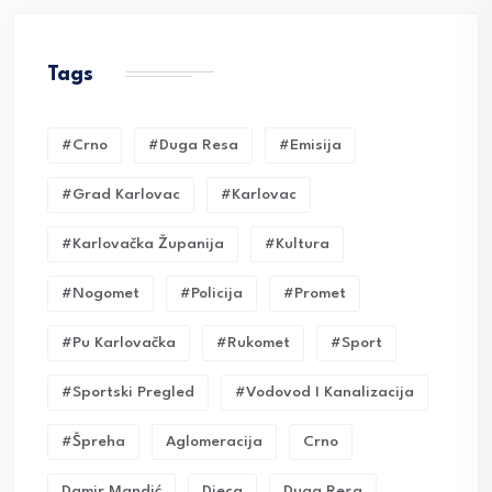
Tags
#crno
#duga Resa
#emisija
#grad Karlovac
#karlovac
#karlovačka Županija
#kultura
#nogomet
#policija
#promet
#pu Karlovačka
#rukomet
#sport
#sportski Pregled
#vodovod I Kanalizacija
#Špreha
Aglomeracija
Crno
Damir Mandić
Djeca
Duga Resa