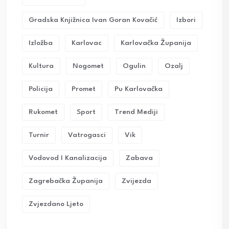
Gradska Knjižnica Ivan Goran Kovačić
Izbori
Izložba
Karlovac
Karlovačka Županija
Kultura
Nogomet
Ogulin
Ozalj
Policija
Promet
Pu Karlovačka
Rukomet
Sport
Trend Mediji
Turnir
Vatrogasci
Vik
Vodovod I Kanalizacija
Zabava
Zagrebačka Županija
Zvijezda
Zvjezdano Ljeto