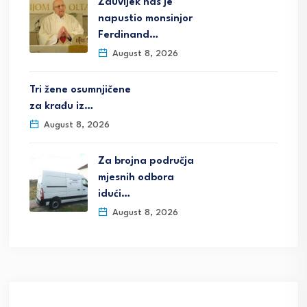
Zauvijek nas je
napustio monsinjor
Ferdinand…
August 8, 2026
Tri žene osumnjičene
za krađu iz…
August 8, 2026
Za brojna područja
mjesnih odbora
idući…
August 8, 2026