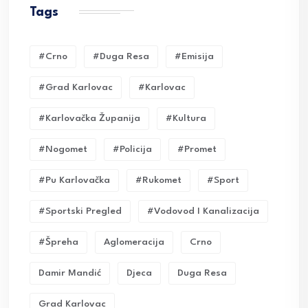
Tags
#crno
#duga Resa
#emisija
#grad Karlovac
#karlovac
#karlovačka Županija
#kultura
#nogomet
#policija
#promet
#pu Karlovačka
#rukomet
#sport
#sportski Pregled
#vodovod I Kanalizacija
#Špreha
Aglomeracija
Crno
Damir Mandić
Djeca
Duga Resa
Grad Karlovac