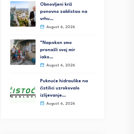
Obnovljeni križ
ponovno zablistao na
vrhu…
August 6, 2026
“Napokon smo
pronašli svoj mir
iako…
August 6, 2026
Puknuće hidraulike na
čistilici uzrokovalo
izlijevanje…
August 6, 2026