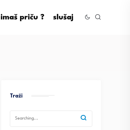
imaš priču ?
slušaj
Traži
Search
for: