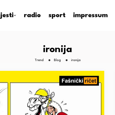
ijesti
radio
sport
impressum
ironija
Trend
Blog
ironija