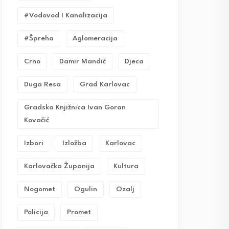
#vodovod I Kanalizacija
#Špreha
Aglomeracija
Crno
Damir Mandić
Djeca
Duga Resa
Grad Karlovac
Gradska Knjižnica Ivan Goran
Kovačić
Izbori
Izložba
Karlovac
Karlovačka Županija
Kultura
Nogomet
Ogulin
Ozalj
Policija
Promet