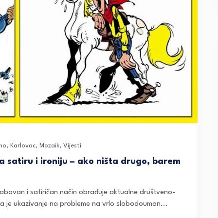
eno
,
Karlovac
,
Mozaik
,
Vijesti
 satiru i ironiju – ako ništa drugo, barem
a zabavan i satiričan način obrađuje aktualne društveno-
ara je ukazivanje na probleme na vrlo slobodouman...