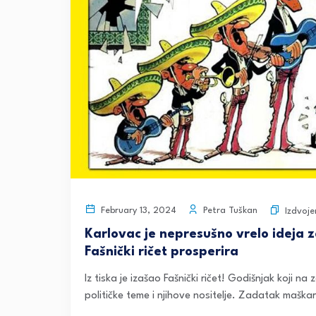
Petra Tuškan
February 13, 2024
Izdvoj
Karlovac je nepresušno vrelo ideja za
Fašnički ričet prosperira
Iz tiska je izašao Fašnički ričet! Godišnjak koji n
političke teme i njihove nositelje. Zadatak mašk