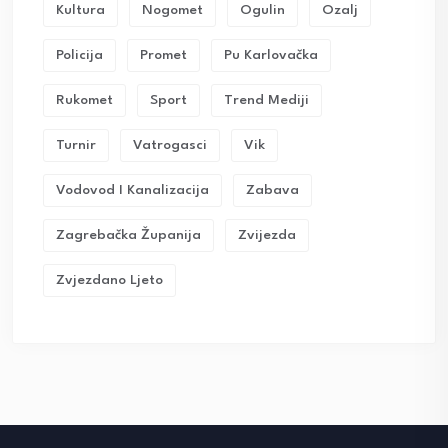
Kultura
Nogomet
Ogulin
Ozalj
Policija
Promet
Pu Karlovačka
Rukomet
Sport
Trend Mediji
Turnir
Vatrogasci
Vik
Vodovod I Kanalizacija
Zabava
Zagrebačka Županija
Zvijezda
Zvjezdano Ljeto