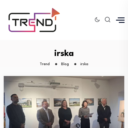
irska
Trend
Blog
irska