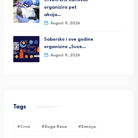
Crveni križ Karlovac
organizira pet
akcija…
August 9, 2026
Saborsko i ove godine
organizira „Suze…
August 9, 2026
Tags
#crno
#duga Resa
#emisija