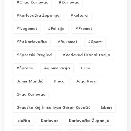
#grad Karlovac
#karlovac
#karlovačka Županija
#kultura
#nogomet
#policija
#promet
#pu Karlovačka
#rukomet
#sport
#sportski Pregled
#vodovod I Kanalizacija
#Špreha
Aglomeracija
Crno
Damir Mandić
Djeca
Duga Resa
Grad Karlovac
Gradska Knjižnica Ivan Goran Kovačić
Izbori
Izložba
Karlovac
Karlovačka Županija