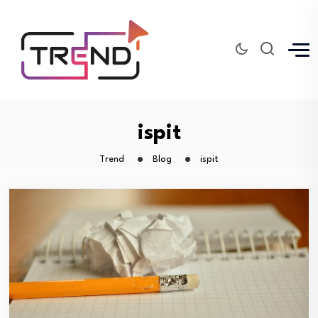
ispit
Trend
Blog
ispit