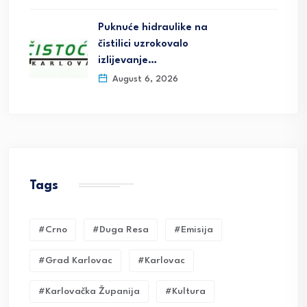
Puknuće hidraulike na
čistilici uzrokovalo
izlijevanje…
August 6, 2026
Tags
#crno
#duga Resa
#emisija
#grad Karlovac
#karlovac
#karlovačka Županija
#kultura