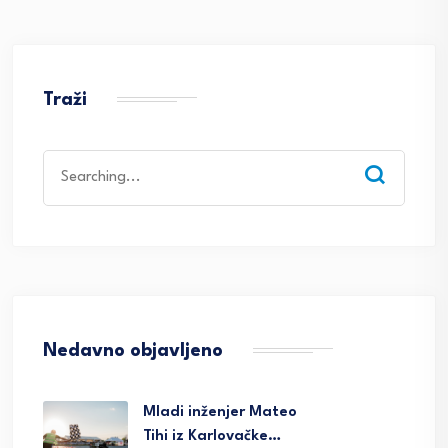
Traži
Search
for:
Nedavno objavljeno
Mladi inženjer Mateo
Tihi iz Karlovačke…