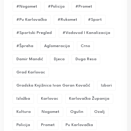
#nogomet
#policija
#promet
#pu Karlovačka
#rukomet
#sport
#sportski Pregled
#vodovod I Kanalizacija
#Špreha
Aglomeracija
Crno
Damir Mandić
Djeca
Duga Resa
Grad Karlovac
Gradska Knjižnica Ivan Goran Kovačić
Izbori
Izložba
Karlovac
Karlovačka Županija
Kultura
Nogomet
Ogulin
Ozalj
Policija
Promet
Pu Karlovačka