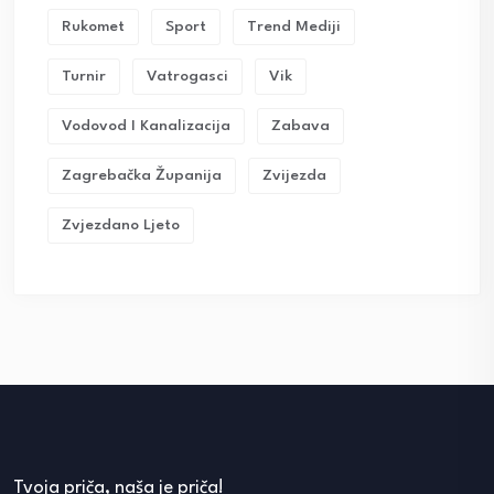
Rukomet
Sport
Trend Mediji
Turnir
Vatrogasci
Vik
Vodovod I Kanalizacija
Zabava
Zagrebačka Županija
Zvijezda
Zvjezdano Ljeto
Tvoja priča, naša je priča!