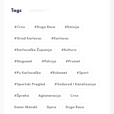
Tags
#crno
#duga Resa
#emisija
#grad Karlovac
#karlovac
#karlovačka Županija
#kultura
#nogomet
#policija
#promet
#pu Karlovačka
#rukomet
#sport
#sportski Pregled
#vodovod I Kanalizacija
#Špreha
Aglomeracija
Crno
Damir Mandić
Djeca
Duga Resa