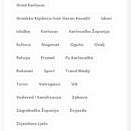
Grad Karlovac
Gradska Knjižnica Ivan Goran Kovačić
Izbori
Izložba
Karlovac
Karlovačka Županija
Kultura
Nogomet
Ogulin
Ozalj
Policija
Promet
Pu Karlovačka
Rukomet
Sport
Trend Mediji
Turnir
Vatrogasci
Vik
Vodovod I Kanalizacija
Zabava
Zagrebačka Županija
Zvijezda
Zvjezdano Ljeto