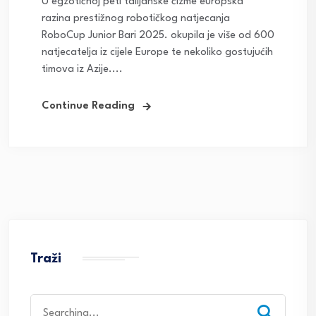
U egzotičnoj peti talijanske čizme europska
razina prestižnog robotičkog natjecanja
RoboCup Junior Bari 2025. okupila je više od 600
natjecatelja iz cijele Europe te nekoliko gostujućih
timova iz Azije....
Continue Reading
Traži
Search