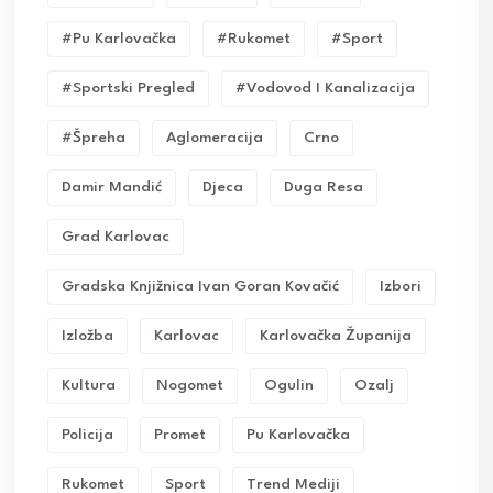
#pu Karlovačka
#rukomet
#sport
#sportski Pregled
#vodovod I Kanalizacija
#Špreha
Aglomeracija
Crno
Damir Mandić
Djeca
Duga Resa
Grad Karlovac
Gradska Knjižnica Ivan Goran Kovačić
Izbori
Izložba
Karlovac
Karlovačka Županija
Kultura
Nogomet
Ogulin
Ozalj
Policija
Promet
Pu Karlovačka
Rukomet
Sport
Trend Mediji