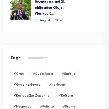
Hrvatska slavi 31.
obljetnicu Oluje:
Plenković…
August 5, 2026
Tags
#crno
#duga Resa
#emisija
#grad Karlovac
#karlovac
#karlovačka Županija
#kultura
#nogomet
#policija
#promet