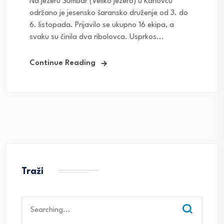
Na jezeru Šumbar (Veliko jezero) u Karlovcu
održano je jesensko šaransko druženje od 3. do
6. listopada. Prijavilo se ukupno 16 ekipa, a
svaku su činila dva ribolovca. Usprkos...
Continue Reading
Traži
Search
for: