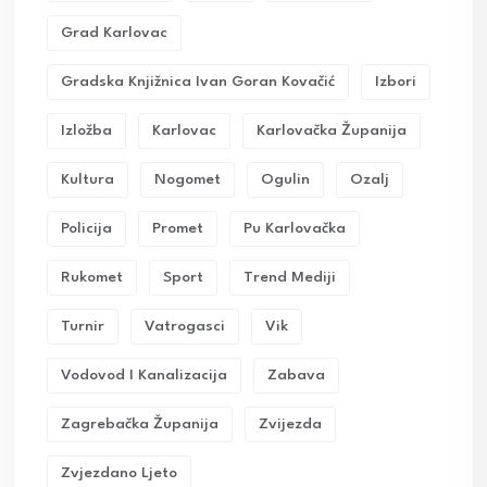
Grad Karlovac
Gradska Knjižnica Ivan Goran Kovačić
Izbori
Izložba
Karlovac
Karlovačka Županija
Kultura
Nogomet
Ogulin
Ozalj
Policija
Promet
Pu Karlovačka
Rukomet
Sport
Trend Mediji
Turnir
Vatrogasci
Vik
Vodovod I Kanalizacija
Zabava
Zagrebačka Županija
Zvijezda
Zvjezdano Ljeto