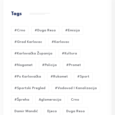
Tags
#crno
#duga Resa
#emisija
#grad Karlovac
#karlovac
#karlovačka Županija
#kultura
#nogomet
#policija
#promet
#pu Karlovačka
#rukomet
#sport
#sportski Pregled
#vodovod I Kanalizacija
#Špreha
Aglomeracija
Crno
Damir Mandić
Djeca
Duga Resa