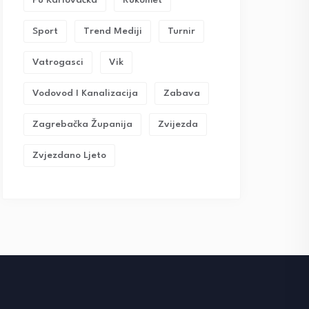
Pu Karlovačka
Rukomet
Sport
Trend Mediji
Turnir
Vatrogasci
Vik
Vodovod I Kanalizacija
Zabava
Zagrebačka Županija
Zvijezda
Zvjezdano Ljeto