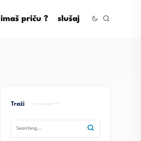
imaš priču ?
slušaj
Traži
Search
for: