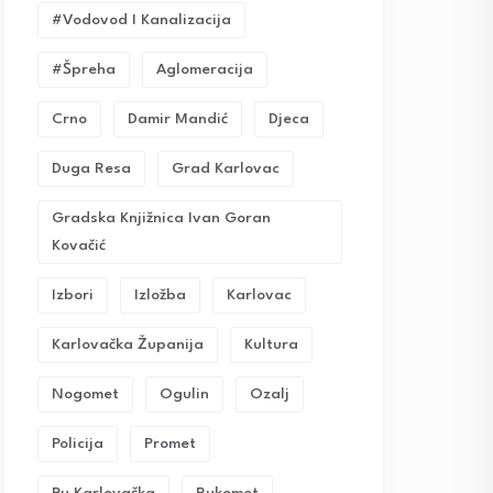
#vodovod I Kanalizacija
#Špreha
Aglomeracija
Crno
Damir Mandić
Djeca
Duga Resa
Grad Karlovac
Gradska Knjižnica Ivan Goran
Kovačić
Izbori
Izložba
Karlovac
Karlovačka Županija
Kultura
Nogomet
Ogulin
Ozalj
Policija
Promet