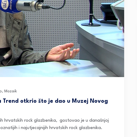
o
,
Mozaik
 Trend otkrio što je dao u Muzej Novog
ijih hrvatskih rock glazbenika, gostovao je u današnjoj
znatijih i najutjecajnijih hrvatskih rock glazbenika.