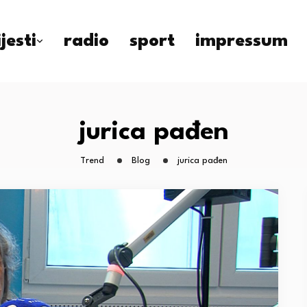
ijesti
radio
sport
impressum
jurica pađen
Trend
Blog
jurica pađen