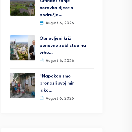
sufinanciranje
boravka djece s
područja…
August 6, 2026
Obnovljeni križ
ponovno zablistao na
vrhu…
August 6, 2026
“Napokon smo
pronašli svoj mir
iako…
August 6, 2026