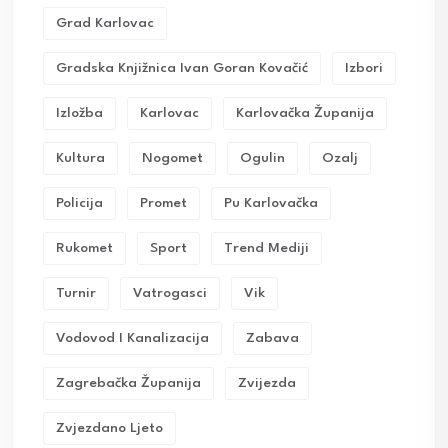
Grad Karlovac
Gradska Knjižnica Ivan Goran Kovačić
Izbori
Izložba
Karlovac
Karlovačka Županija
Kultura
Nogomet
Ogulin
Ozalj
Policija
Promet
Pu Karlovačka
Rukomet
Sport
Trend Mediji
Turnir
Vatrogasci
Vik
Vodovod I Kanalizacija
Zabava
Zagrebačka Županija
Zvijezda
Zvjezdano Ljeto