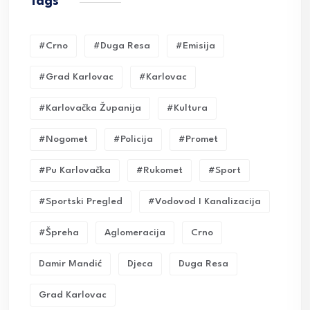
Tags
#crno
#duga Resa
#emisija
#grad Karlovac
#karlovac
#karlovačka Županija
#kultura
#nogomet
#policija
#promet
#pu Karlovačka
#rukomet
#sport
#sportski Pregled
#vodovod I Kanalizacija
#Špreha
Aglomeracija
Crno
Damir Mandić
Djeca
Duga Resa
Grad Karlovac