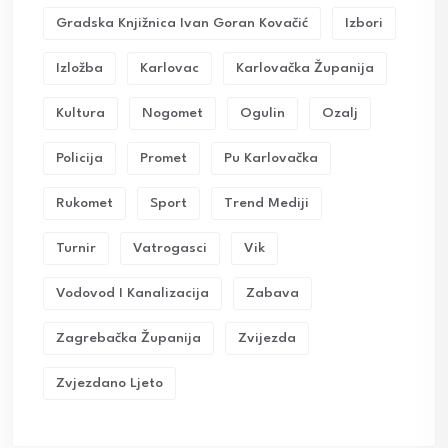
Gradska Knjižnica Ivan Goran Kovačić
Izbori
Izložba
Karlovac
Karlovačka Županija
Kultura
Nogomet
Ogulin
Ozalj
Policija
Promet
Pu Karlovačka
Rukomet
Sport
Trend Mediji
Turnir
Vatrogasci
Vik
Vodovod I Kanalizacija
Zabava
Zagrebačka Županija
Zvijezda
Zvjezdano Ljeto