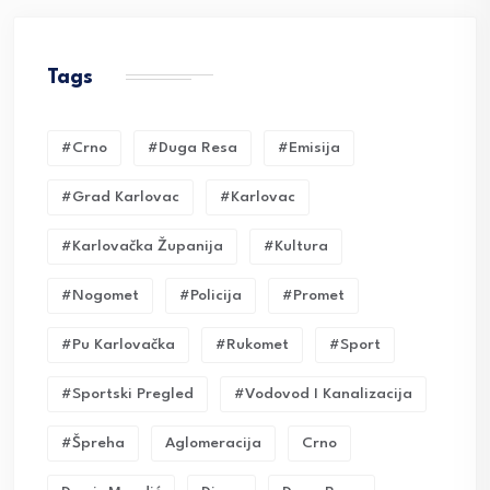
Tags
#crno
#duga Resa
#emisija
#grad Karlovac
#karlovac
#karlovačka Županija
#kultura
#nogomet
#policija
#promet
#pu Karlovačka
#rukomet
#sport
#sportski Pregled
#vodovod I Kanalizacija
#Špreha
Aglomeracija
Crno