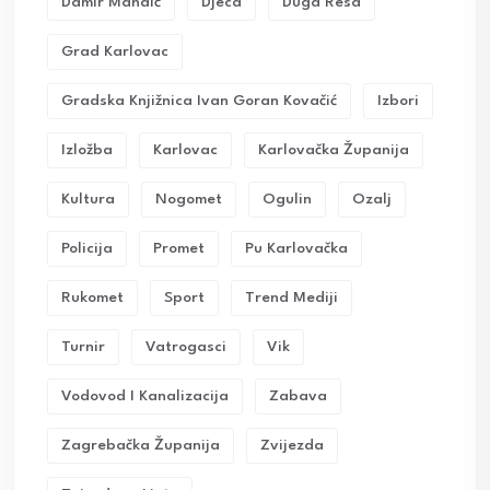
Damir Mandić
Djeca
Duga Resa
Grad Karlovac
Gradska Knjižnica Ivan Goran Kovačić
Izbori
Izložba
Karlovac
Karlovačka Županija
Kultura
Nogomet
Ogulin
Ozalj
Policija
Promet
Pu Karlovačka
Rukomet
Sport
Trend Mediji
Turnir
Vatrogasci
Vik
Vodovod I Kanalizacija
Zabava
Zagrebačka Županija
Zvijezda