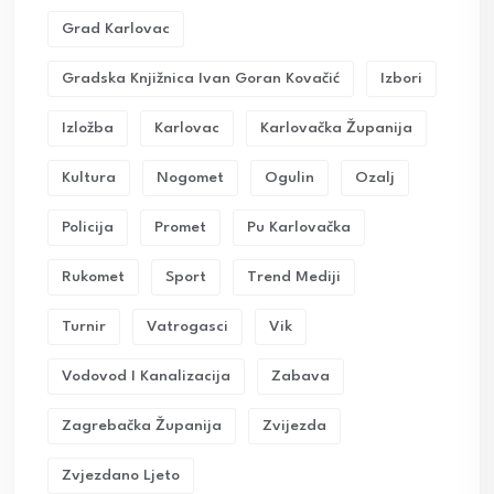
Grad Karlovac
Gradska Knjižnica Ivan Goran Kovačić
Izbori
Izložba
Karlovac
Karlovačka Županija
Kultura
Nogomet
Ogulin
Ozalj
Policija
Promet
Pu Karlovačka
Rukomet
Sport
Trend Mediji
Turnir
Vatrogasci
Vik
Vodovod I Kanalizacija
Zabava
Zagrebačka Županija
Zvijezda
Zvjezdano Ljeto