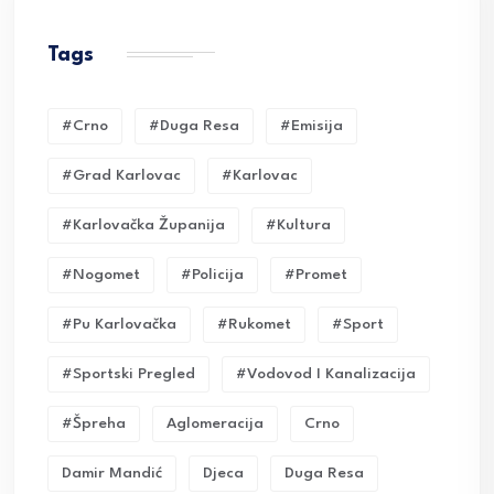
Tags
#crno
#duga Resa
#emisija
#grad Karlovac
#karlovac
#karlovačka Županija
#kultura
#nogomet
#policija
#promet
#pu Karlovačka
#rukomet
#sport
#sportski Pregled
#vodovod I Kanalizacija
#Špreha
Aglomeracija
Crno
Damir Mandić
Djeca
Duga Resa