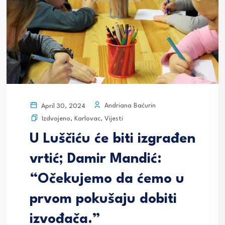
Andriana Baćurin
April 30, 2024
Izdvojeno
,
Karlovac
,
Vijesti
U Luščiću će biti izgrađen
vrtić; Damir Mandić:
“Očekujemo da ćemo u
prvom pokušaju dobiti
izvođača.”