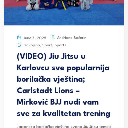
Andriana Baćurin
June 7, 2025
Izdvojeno
,
Sport
,
Sports
(VIDEO) Jiu Jitsu u
Karlovcu sve popularnija
borilačka vještina;
Carlstadt Lions –
Mirković BJJ nudi vam
sve za kvalitetan trening
Japanska borilačka vještina zvana Jiu Jitsu temelji