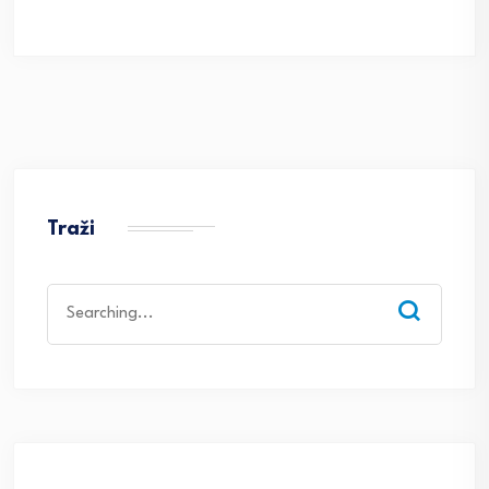
Traži
Search
for: