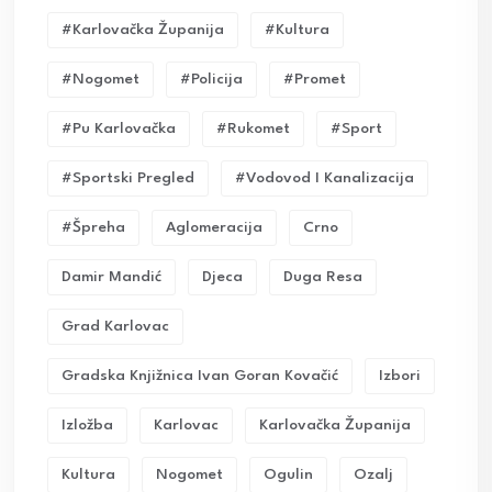
#karlovačka Županija
#kultura
#nogomet
#policija
#promet
#pu Karlovačka
#rukomet
#sport
#sportski Pregled
#vodovod I Kanalizacija
#Špreha
Aglomeracija
Crno
Damir Mandić
Djeca
Duga Resa
Grad Karlovac
Gradska Knjižnica Ivan Goran Kovačić
Izbori
Izložba
Karlovac
Karlovačka Županija
Kultura
Nogomet
Ogulin
Ozalj