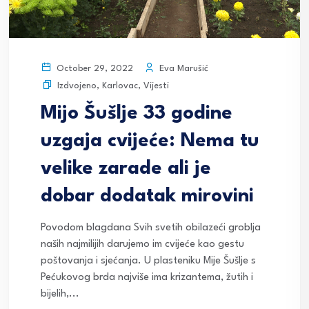
Eva Marušić
October 29, 2022
Izdvojeno
,
Karlovac
,
Vijesti
Mijo Šušlje 33 godine
uzgaja cvijeće: Nema tu
velike zarade ali je
dobar dodatak mirovini
Povodom blagdana Svih svetih obilazeći groblja
naših najmilijih darujemo im cvijeće kao gestu
poštovanja i sjećanja. U plasteniku Mije Šušlje s
Pećukovog brda najviše ima krizantema, žutih i
bijelih,...