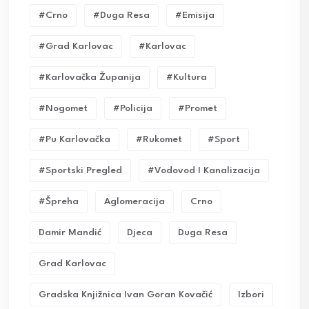
#crno
#duga Resa
#emisija
#grad Karlovac
#karlovac
#karlovačka Županija
#kultura
#nogomet
#policija
#promet
#pu Karlovačka
#rukomet
#sport
#sportski Pregled
#vodovod I Kanalizacija
#Špreha
Aglomeracija
Crno
Damir Mandić
Djeca
Duga Resa
Grad Karlovac
Gradska Knjižnica Ivan Goran Kovačić
Izbori