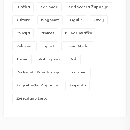
Izložba
Karlovac
Karlovačka Županija
Kultura
Nogomet
Ogulin
Ozalj
Policija
Promet
Pu Karlovačka
Rukomet
Sport
Trend Mediji
Turnir
Vatrogasci
Vik
Vodovod I Kanalizacija
Zabava
Zagrebačka Županija
Zvijezda
Zvjezdano Ljeto