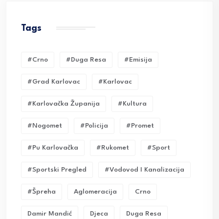
Tags
#crno
#duga Resa
#emisija
#grad Karlovac
#karlovac
#karlovačka Županija
#kultura
#nogomet
#policija
#promet
#pu Karlovačka
#rukomet
#sport
#sportski Pregled
#vodovod I Kanalizacija
#Špreha
Aglomeracija
Crno
Damir Mandić
Djeca
Duga Resa