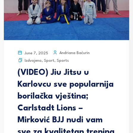
Andriana Baćurin
June 7, 2025
Izdvojeno
,
Sport
,
Sports
(VIDEO) Jiu Jitsu u
Karlovcu sve popularnija
borilačka vještina;
Carlstadt Lions –
Mirković BJJ nudi vam
sve za kvalitetan trening