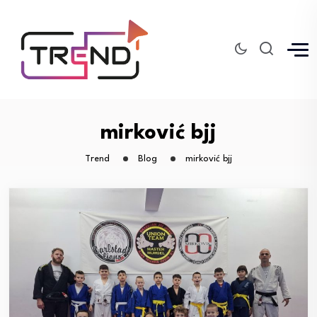
mirković bjj
Trend
Blog
mirković bjj