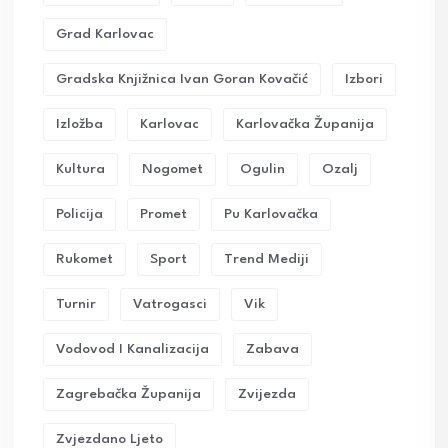
Grad Karlovac
Gradska Knjižnica Ivan Goran Kovačić
Izbori
Izložba
Karlovac
Karlovačka Županija
Kultura
Nogomet
Ogulin
Ozalj
Policija
Promet
Pu Karlovačka
Rukomet
Sport
Trend Mediji
Turnir
Vatrogasci
Vik
Vodovod I Kanalizacija
Zabava
Zagrebačka Županija
Zvijezda
Zvjezdano Ljeto