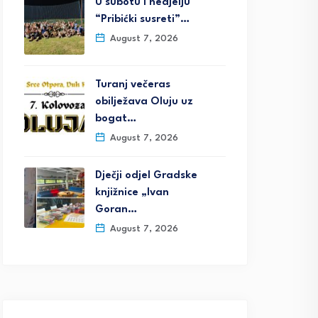
U subotu i nedjelju
“Pribićki susreti”…
August 7, 2026
Turanj večeras
obilježava Oluju uz
bogat…
August 7, 2026
Dječji odjel Gradske
knjižnice „Ivan
Goran…
August 7, 2026