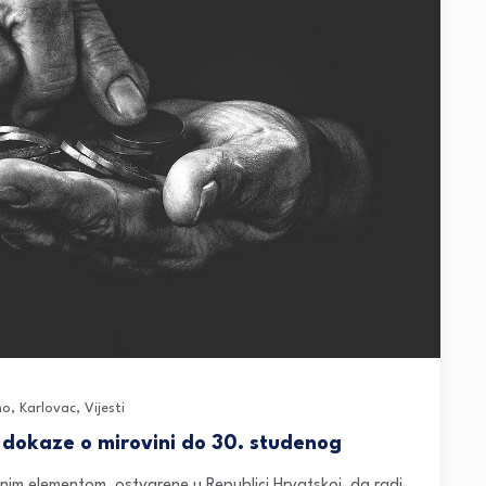
no
,
Karlovac
,
Vijesti
 dokaze o mirovini do 30. studenog
nim elementom, ostvarene u Republici Hrvatskoj, da radi