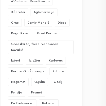
#vodovod I Kanalizacija
#Špreha
Aglomeracija
Crno
Damir Mandić
Djeca
Duga Resa
Grad Karlovac
Gradska Knjižnica Ivan Goran
Kovačić
Izbori
Izložba
Karlovac
Karlovačka Županija
Kultura
Nogomet
Ogulin
Ozalj
Policija
Promet
Pu Karlovačka
Rukomet