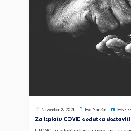
Eva Marušić
November 2, 2021
Izdvoje
Za isplatu COVID dodatka dostaviti
Iz HZMO-a podsjećaju korisnike mirovine s inozem