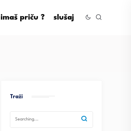
imaš priču ?
slušaj
Traži
Search
for: