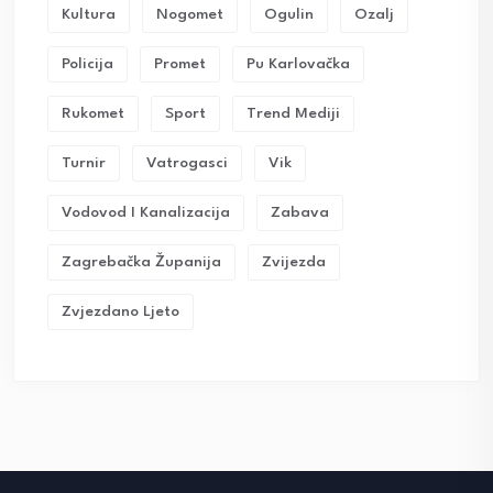
Kultura
Nogomet
Ogulin
Ozalj
Policija
Promet
Pu Karlovačka
Rukomet
Sport
Trend Mediji
Turnir
Vatrogasci
Vik
Vodovod I Kanalizacija
Zabava
Zagrebačka Županija
Zvijezda
Zvjezdano Ljeto