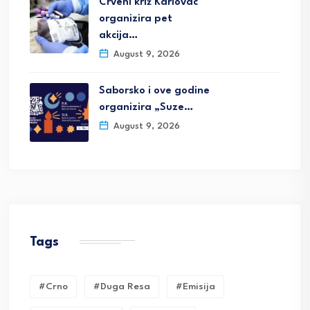
Crveni križ Karlovac
organizira pet
akcija…
August 9, 2026
Saborsko i ove godine
organizira „Suze…
August 9, 2026
Tags
#crno
#duga Resa
#emisija