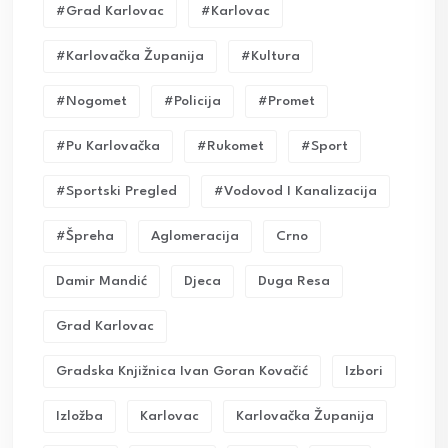
#grad Karlovac
#karlovac
#karlovačka Županija
#kultura
#nogomet
#policija
#promet
#pu Karlovačka
#rukomet
#sport
#sportski Pregled
#vodovod I Kanalizacija
#Špreha
Aglomeracija
Crno
Damir Mandić
Djeca
Duga Resa
Grad Karlovac
Gradska Knjižnica Ivan Goran Kovačić
Izbori
Izložba
Karlovac
Karlovačka Županija