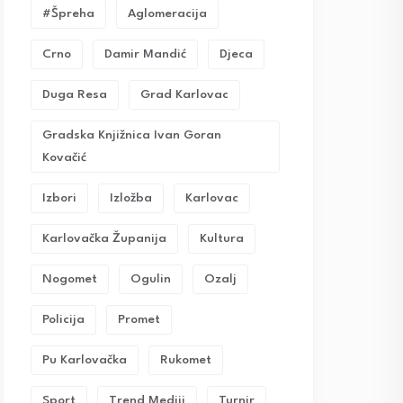
#Špreha
Aglomeracija
Crno
Damir Mandić
Djeca
Duga Resa
Grad Karlovac
Gradska Knjižnica Ivan Goran
Kovačić
Izbori
Izložba
Karlovac
Karlovačka Županija
Kultura
Nogomet
Ogulin
Ozalj
Policija
Promet
Pu Karlovačka
Rukomet
Sport
Trend Mediji
Turnir