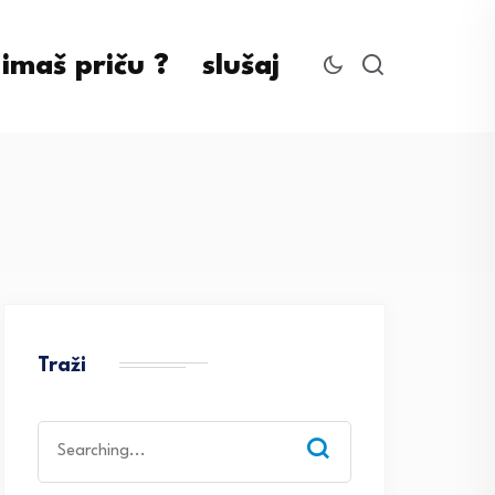
imaš priču ?
slušaj
Traži
Search
for: