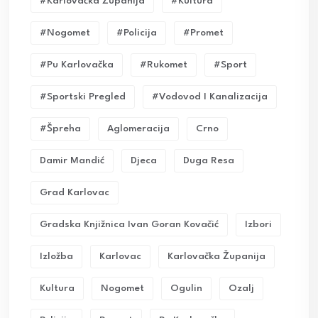
#karlovačka Županija
#kultura
#nogomet
#policija
#promet
#pu Karlovačka
#rukomet
#sport
#sportski Pregled
#vodovod I Kanalizacija
#Špreha
Aglomeracija
Crno
Damir Mandić
Djeca
Duga Resa
Grad Karlovac
Gradska Knjižnica Ivan Goran Kovačić
Izbori
Izložba
Karlovac
Karlovačka Županija
Kultura
Nogomet
Ogulin
Ozalj