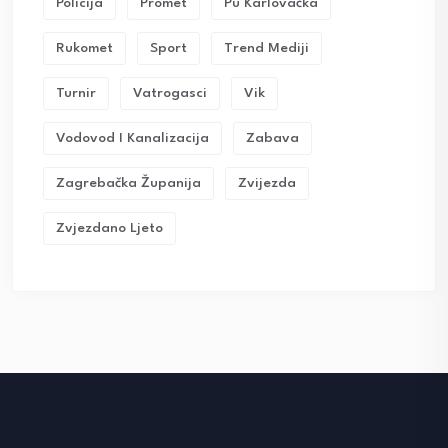
Policija
Promet
Pu Karlovačka
Rukomet
Sport
Trend Mediji
Turnir
Vatrogasci
Vik
Vodovod I Kanalizacija
Zabava
Zagrebačka Županija
Zvijezda
Zvjezdano Ljeto