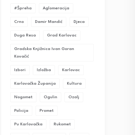
#Špreha
Aglomeracija
Crno
Damir Mandić
Djeca
Duga Resa
Grad Karlovac
Gradska Knjižnica Ivan Goran
Kovačić
Izbori
Izložba
Karlovac
Karlovačka Županija
Kultura
Nogomet
Ogulin
Ozalj
Policija
Promet
Pu Karlovačka
Rukomet