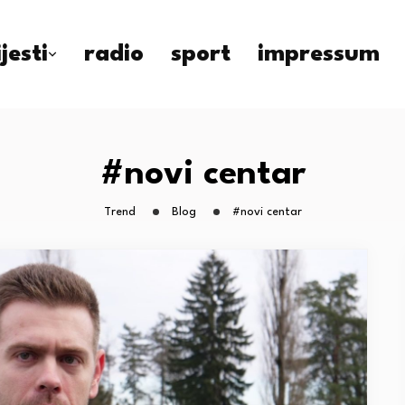
ijesti
radio
sport
impressum
#novi centar
Trend
Blog
#novi centar