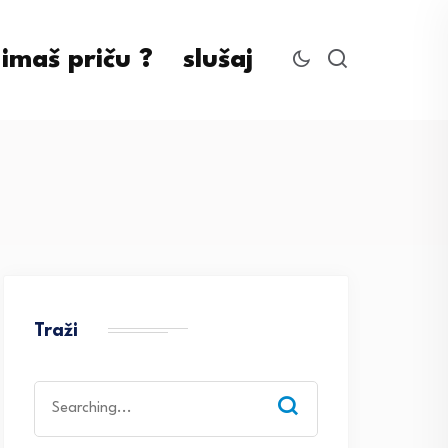
imaš priču ?
slušaj
Traži
Search
for: