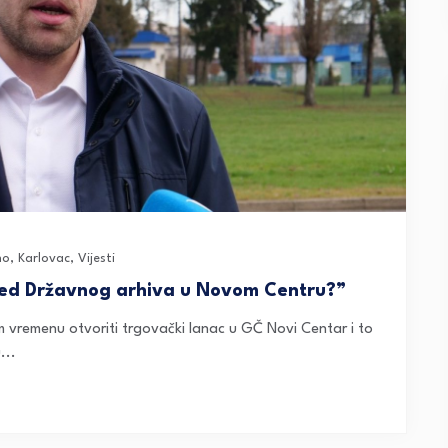
no
,
Karlovac
,
Vijesti
ored Državnog arhiva u Novom Centru?”
m vremenu otvoriti trgovački lanac u GČ Novi Centar i to
...