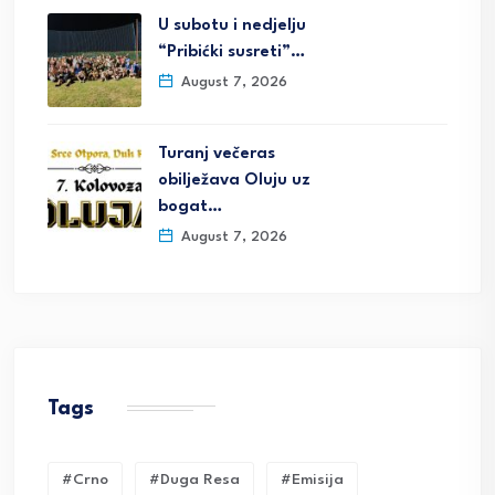
U subotu i nedjelju
“Pribićki susreti”…
August 7, 2026
Turanj večeras
obilježava Oluju uz
bogat…
August 7, 2026
Tags
#crno
#duga Resa
#emisija