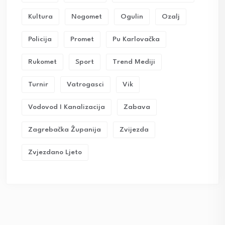
Kultura
Nogomet
Ogulin
Ozalj
Policija
Promet
Pu Karlovačka
Rukomet
Sport
Trend Mediji
Turnir
Vatrogasci
Vik
Vodovod I Kanalizacija
Zabava
Zagrebačka Županija
Zvijezda
Zvjezdano Ljeto