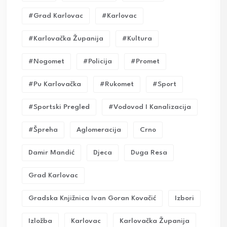
#grad Karlovac
#karlovac
#karlovačka Županija
#kultura
#nogomet
#policija
#promet
#pu Karlovačka
#rukomet
#sport
#sportski Pregled
#vodovod I Kanalizacija
#Špreha
Aglomeracija
Crno
Damir Mandić
Djeca
Duga Resa
Grad Karlovac
Gradska Knjižnica Ivan Goran Kovačić
Izbori
Izložba
Karlovac
Karlovačka Županija