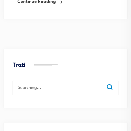
Continue Reading
Traži
Search
for: