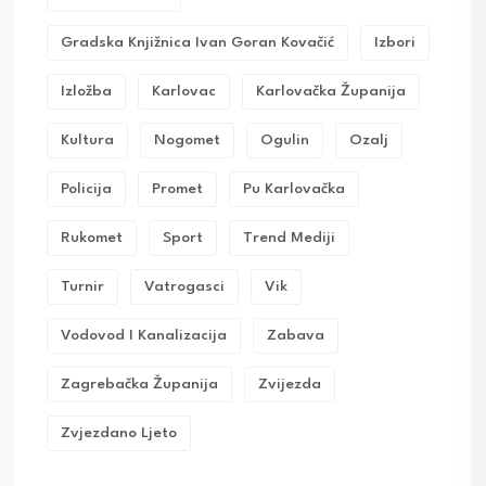
Gradska Knjižnica Ivan Goran Kovačić
Izbori
Izložba
Karlovac
Karlovačka Županija
Kultura
Nogomet
Ogulin
Ozalj
Policija
Promet
Pu Karlovačka
Rukomet
Sport
Trend Mediji
Turnir
Vatrogasci
Vik
Vodovod I Kanalizacija
Zabava
Zagrebačka Županija
Zvijezda
Zvjezdano Ljeto