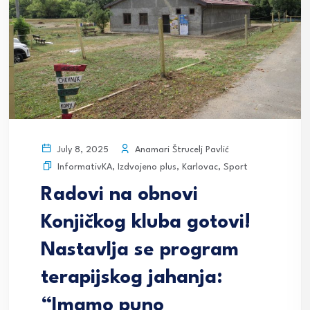
Anamari Štrucelj Pavlić
July 8, 2025
InformativKA
,
Izdvojeno plus
,
Karlovac
,
Sport
Radovi na obnovi
Konjičkog kluba gotovi!
Nastavlja se program
terapijskog jahanja:
“Imamo puno