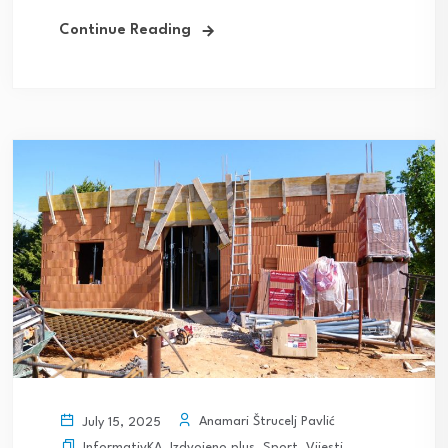
Continue Reading
Anamari Štrucelj Pavlić
July 15, 2025
InformativKA
,
Izdvojeno plus
,
Sport
,
Vijesti