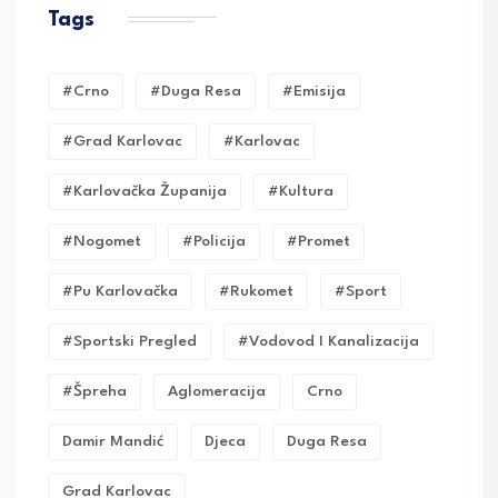
Tags
#crno
#duga Resa
#emisija
#grad Karlovac
#karlovac
#karlovačka Županija
#kultura
#nogomet
#policija
#promet
#pu Karlovačka
#rukomet
#sport
#sportski Pregled
#vodovod I Kanalizacija
#Špreha
Aglomeracija
Crno
Damir Mandić
Djeca
Duga Resa
Grad Karlovac