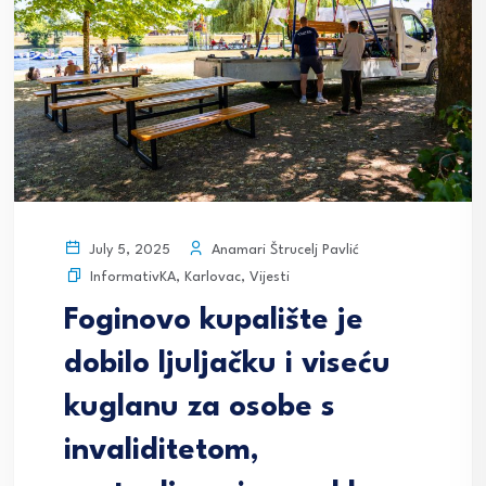
Anamari Štrucelj Pavlić
July 5, 2025
InformativKA
,
Karlovac
,
Vijesti
Foginovo kupalište je
dobilo ljuljačku i viseću
kuglanu za osobe s
invaliditetom,